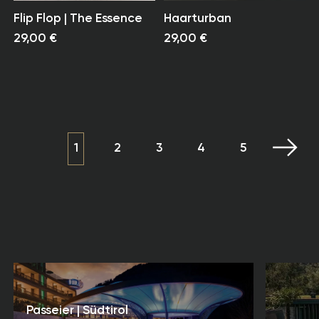
Flip Flop | The Essence
Haarturban
29,00 €
29,00 €
1
2
3
4
5
Passeier | Südtirol