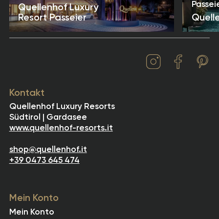
Passeie
Quellenhof Luxury
Resort Passeier
Quell
Kontakt
Quellenhof Luxury Resorts
Südtirol | Gardasee
www.quellenhof-resorts.it
shop@quellenhof.it
+39 0473 645 474
Mein Konto
Mein Konto