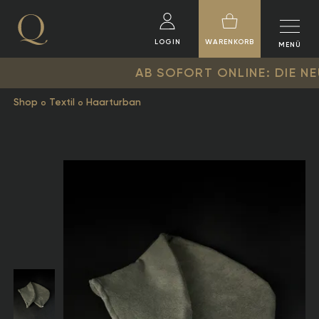
LOGIN
WARENKORB
MENÜ
AB SOFORT ONLINE: DIE NEUE QU
Shop
Textil
Haarturban