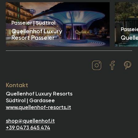
Passeier | Südtirol
Passeie
Quellenhof Luxury
Resort Passeier
Quell
Kontakt
Quellenhof Luxury Resorts
Südtirol | Gardasee
www.quellenhof-resorts.it
shop@quellenhof.it
+39 0473 645 474