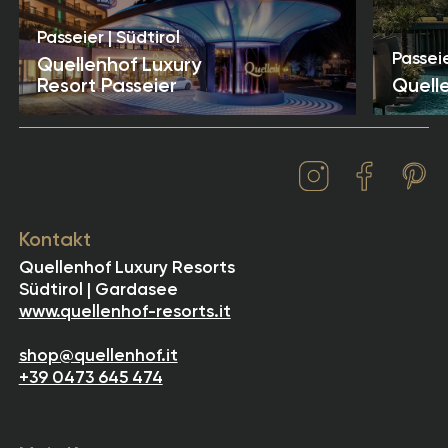
Hinweis:
Quellenhof Luxury Resorts übernimmt keine
Passeier | Südtirol
Haftung für Verzögerungen bei der Anlieferung –
Passeie
Quellenhof Luxury
insbesondere bei Zollabfertigungen.
Resort Passeier
Quell
Wir bemühen uns jedoch, eventuelle
Unannehmlichkeiten für unsere Kundinnen und
Kunden so gering wie möglich zu halten.
Kontakt
Quellenhof Luxury Resorts
Südtirol | Gardasee
www.quellenhof-resorts.it
shop@quellenhof.it
+39 0473 645 474