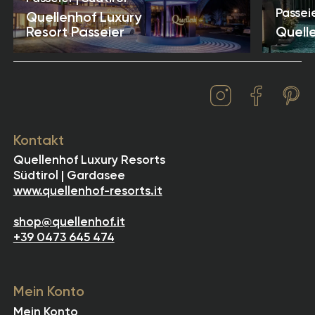
Haftung für Verzögerungen bei der Anlieferung –
Passeie
Quellenhof Luxury
insbesondere bei Zollabfertigungen.
Resort Passeier
Quell
Wir bemühen uns jedoch, eventuelle
Unannehmlichkeiten für unsere Kundinnen und
Kunden so gering wie möglich zu halten.
Kontakt
Quellenhof Luxury Resorts
Südtirol | Gardasee
www.quellenhof-resorts.it
shop@quellenhof.it
+39 0473 645 474
Mein Konto
Mein Konto