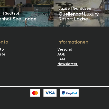
Lazise | Gardasee
r | Südtirol
Quellenhof Luxury
enhof See Lodge
Resort Lazise
onto
Informationen
to
Versand
ste
AGB
FAQ
Newsletter