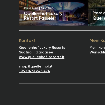
Passeier | Südtirol
Passeie
Quellenhof Luxury
Resort Passeier
Quell
Kontakt
Mein K
Quellenhof Luxury Resorts
Mein Kon
Südtirol | Gardasee
Wunschli
www.quellenhof-resorts.it
shop@quellenhof.it
+39 0473 645 474