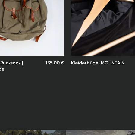
Versanddien
Lieferadres
Die Lieferze
nach Zahlun
Lieferzeit b
der Bestellu
Unsere Vers
Zeitpunkt d
Rucksack |
135,00 €
Kleiderbügel MOUNTAIN
Hinweis:
de
Quellenhof 
Verzögerung
Zollabferti
Wir bemühen
für unsere 
halten.