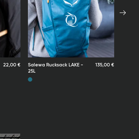
stleister an die von Ihnen angegebene
se.
it beträgt in der Regel bis zu 10 Werktage
gseingang. In Ausnahmefällen kann die
ei nachbestellten Artikeln, die zum Zeitpunkt
ng nicht vorrätig sind, 10 Tage überschreiten.
andzeiten sind indikativ und gelten ab dem
es Versands.
22,00 €
Salewa Rucksack LAKE -
135,00 €
25L
Luxury Resorts übernimmt keine Haftung für
en bei der Anlieferung – insbesondere bei
gungen.
 uns jedoch, eventuelle Unannehmlichkeiten
Kundinnen und Kunden so gering wie möglich zu