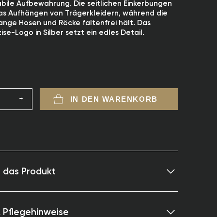
abile Aufbewahrung. Die seitlichen Einkerbungen
as Aufhängen von Trägerkleidern, während die
ange Hosen und Röcke faltenfrei hält. Das
se-Logo in Silber setzt ein edles Detail.
IN DEN WARENKORB
 das Produkt
otus-Holz für ein elegantes und langlebiges
& Pflegehinweise
 Stange zur sicheren Aufbewahrung von Hosen