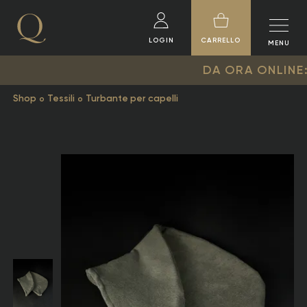
LOGIN
CARRELLO
MENU
DA ORA ONLINE: LA NU
Shop
Tessili
Turbante per capelli