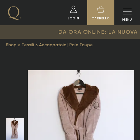
LOGIN
CARRELLO
MENU
DA ORA ONLINE: LA NUOVA COLLEZ
Shop
Tessili
Accappatoio | Pale Taupe