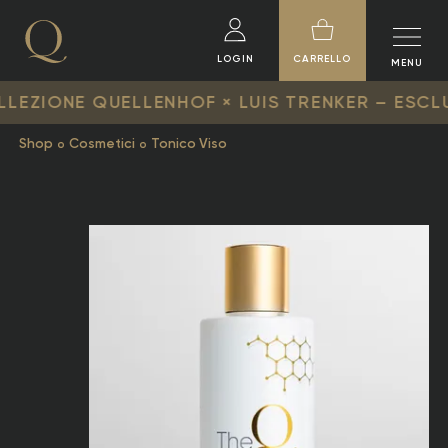
LOGIN
CARRELLO
MENU
NE QUELLENHOF × LUIS TRENKER – ESCLUSIVA E 
Shop
Cosmetici
Tonico Viso