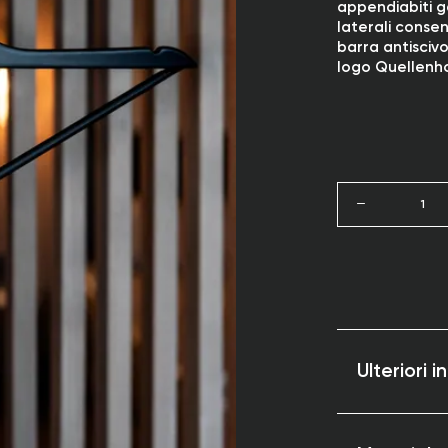
appendiabiti g
laterali conse
barra antisciv
logo Quellenho
1
Ulteriori 
Struttura in
durevole