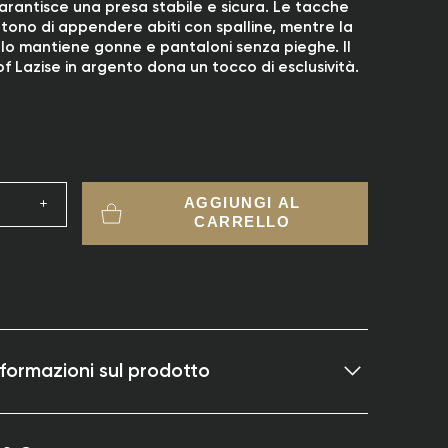
arantisce una presa stabile e sicura. Le tacche
ntono di appendere abiti con spalline, mentre la
olo mantiene gonne e pantaloni senza pieghe. Il
f Lazise in argento dona un tocco di esclusività.
AGGIUNGI AL
CARRELLO
informazioni sul prodotto
 legno di loto nero per un design elegante e