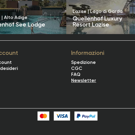
Lazise | Lago di Garda
a | Alto Adige
Quellenhof Luxury
enhof See Lodge
Resort Lazise
account
Informazioni
ccount
Spedizione
 desideri
CGC
FAQ
Newsletter