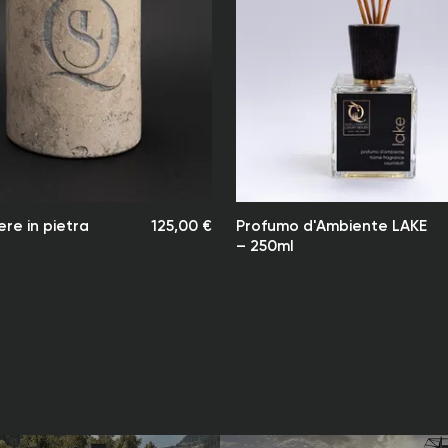
da noi all'i
Il tempo di
lavorativi d
eccezionali,
sono disponi
consegna può
I nostri tem
partire dall
Nota:
Quellenhof 
re in pietra
125,00 €
Profumo d'Ambiente LAKE
responsabili
– 250ml
in caso di 
Ci impegnia
disagi per i n