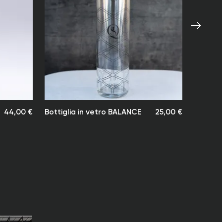
ndirizzo di consegna da voi indicato.
 consegna è generalmente fino a 10 giorni
al ricevimento del pagamento. In casi
 per articoli ordinati successivamente che non
bili al momento dell’ordine, il tempo di
 superare i 10 giorni.
pi di spedizione sono indicativi e si calcolano a
a data di spedizione.
Luxury Resorts non si assume alcuna
44,00 €
Bottiglia in vetro BALANCE
25,00 €
tà per ritardi nella consegna – in particolare
sdoganamento.
mo comunque a ridurre al minimo eventuali
ostri clienti.